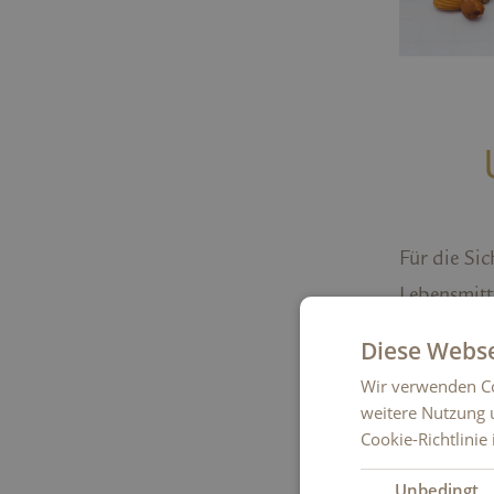
Für die Si
Lebensmitt
einen ange
Diese Webse
die Frische
Wir verwenden Co
Gesundheit
weitere Nutzung 
Cookie-Richtlinie
(Haltbarke
Notwendigs
Unbedingt