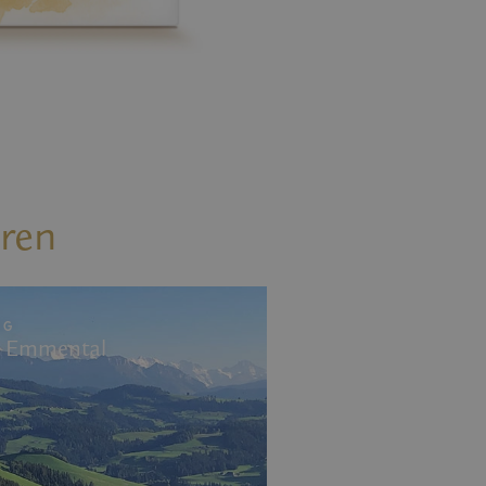
ieters, das das
icherstellt.
von
te von
 enthält
e Website nutzt,
licherweise vor dem
eren
NG
as Emmental