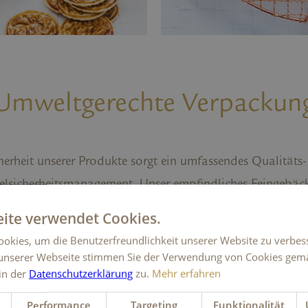
Umweltgerechte Verpackun
cherheit unserer Produkte sorgt ein umfassendes Qualitäts
elsicherheitsmanagement. Unser empfindliches Feingebäc
messenen Schutz durch eine adäquate Verpackung. Diese 
ite verwendet Cookies.
 und leistet einen wichtigen Beitrag zur Produktesicherheit
okies, um die Benutzerfreundlichkeit unserer Website zu verbes
sgefährdung) und zur Vermeidung von Lebensmittelverlus
unserer Webseite stimmen Sie der Verwendung von Cookies gem
 in der
Datenschutzerklärung
zu.
Mehr erfahren
it der Produkte). Die Verpackungskomponenten sind auf
te beschränkt. Sie bestehen heute zu 80% aus rezyklierte
Performance
Targeting
Funktionalität