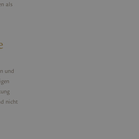
en als
e
en und
igen
kung
nd nicht