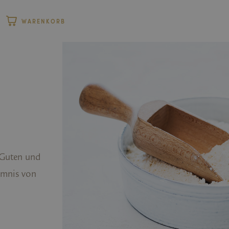
WARENKORB
m Guten und
imnis von