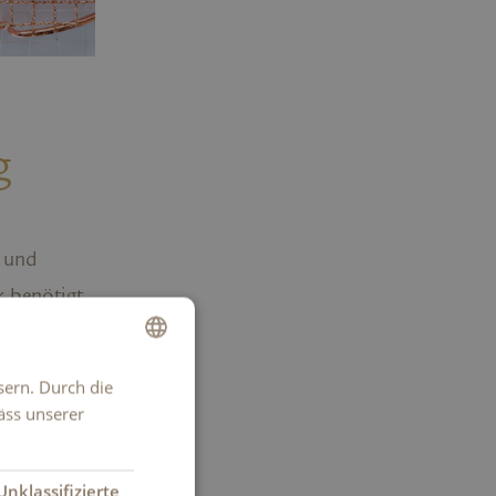
g
- und
k benötigt
garantiert
 (keine
sern. Durch die
GERMAN
ten
äss unserer
FRENCH
 das
ITALIAN
m oder
Unklassifizierte