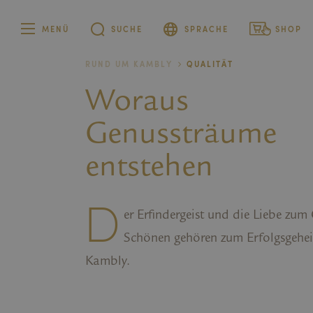
MENÜ
SUCHE
SPRACHE
SHOP
RUND UM KAMBLY
QUALITÄT
Deutsch
Privatkunden
Woraus
Französisch
Firmenkunden
Italienisch
Genussträume
Englisch
entstehen
D
er Erfindergeist und die Liebe zu
Schönen gehören zum Erfolgsgehe
Kambly.