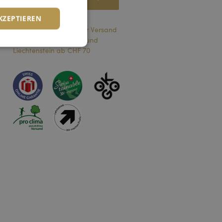
KZEPTIEREN
Onlineshop: Kostenloser Versand
innerhalb der Schweiz und
Liechtenstein ab CHF 70
zierte
meldung und die
wendet werden.
 zur Verwendung
ichern
herheit bei der
riffen zu
t verwendet, um die
zu speichern. Das
dnungsgemäß