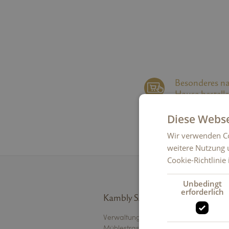
Besonderes n
Hause bestell
ONLINESHOP
Diese Webse
Wir verwenden Co
weitere Nutzung 
Cookie-Richtlinie
Unbedingt
erforderlich
Kambly SA
Verwaltung
Mühlestrasse 4