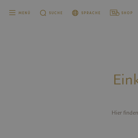
MENÜ
SUCHE
SPRACHE
SHOP
Deutsch
Privatkunden
Italienisch
Firmenkunden
Englisch
Ein
Hier finde