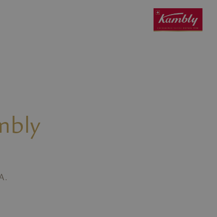
mbly
A.