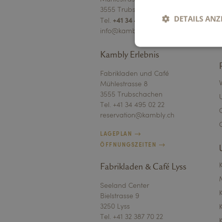
3555 Trubschachen
DETAILS ANZ
+41 34 495 01 11
Tel.
info@kambly.ch
Kambly Erlebnis
Unbed
Fabrikladen und Café
Mühlestrasse 8
Unbedingt erforderli
Kontoverwaltung. Oh
3555 Trubschachen
Tel. +41 34 495 02 22
Name
reservation@kambly.ch
li_gc
LAGEPLAN
ÖFFNUNGSZEITEN
XSRF-TOKEN
Fabrikladen & Café Lyss
Seeland Center
CookieScriptConse
Bielstrasse 9
3250 Lyss
Tel. +41 32 387 70 22