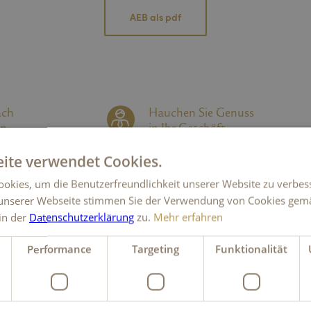
AEB als pdf
ach
Hauchen Sie Genuss
en
in Ihr Geschäft
FÜR FIRMENKUNDEN
ite verwendet Cookies.
okies, um die Benutzerfreundlichkeit unserer Website zu verbes
unserer Webseite stimmen Sie der Verwendung von Cookies gem
 in der
Datenschutzerklärung
zu.
Mehr erfahren
Performance
Targeting
Funktionalität
Kambly Direktverkauf
Onlineshop
Onlineshop Privatkunden
webshop@kambly.ch