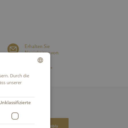
Erhalten Sie
Neuigkeiten von
Kambly
NEWSLETTER
sern. Durch die
GERMAN
äss unserer
FRENCH
ITALIAN
Unklassifizierte
ENGLISH
Haben Sie Fragen?
Mitteilung an Kambly