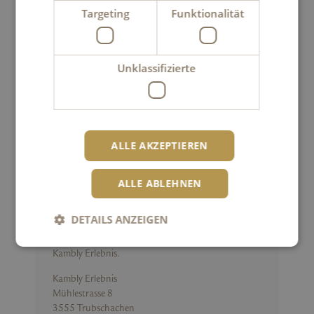
Targeting
Funktionalität
Kambly SA
Unklassifizierte
Verwaltung
Mühlestrasse 4
3
555
Trubschachen
Tel. +41 34 495 01 11
info@kambly.ch
ALLE AKZEPTIEREN
ALLE ABLEHNEN
Kambly Erlebnis
DETAILS ANZEIGEN
Für Anmeldungen zu Backanlässen im Kambly
Erlebnis in Trubschachen kontaktieren Sie bitte das
Kambly Erlebnis.
Unbedingt erforderlich
Performance
Kambly Erlebnis
Mühlestrasse 8
Targeting
Funktionalität
Unklassifizierte
3555 Trubschachen