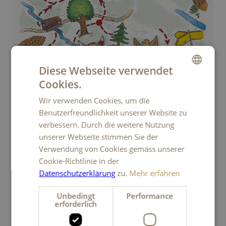
Diese Webseite verwendet
Cookies.
GERMAN
Wir verwenden Cookies, um die
FRENCH
Benutzerfreundlichkeit unserer Website zu
ITALIAN
verbessern. Durch die weitere Nutzung
unserer Webseite stimmen Sie der
ENGLISH
Verwendung von Cookies gemäss unserer
ENTDECKERPFAD TRUBSCHACHEN
Cookie-Richtlinie in der
Ein Erlebnis für Gross und Klein
Datenschutzerklärung
zu.
Mehr erfahren
Unbedingt
Performance
erforderlich