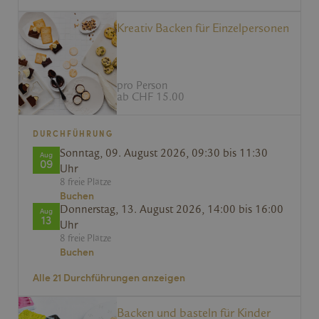
Unbedingt erforderliche Cookies ermöglichen
wesentliche Kernfunktionen der Website wie die
Kreativ Backen für Einzelpersonen
Benutzeranmeldung und die Kontoverwaltung.
Ohne die unbedingt erforderlichen Cookies kann die
Website nicht ordnungsgemäß verwendet werden.
Anbieter /
pro Person
Name
Ablaufdatum
Beschreib
Domäne
ab CHF 15.00
li_gc
6 Monate
Wird verwe
LinkedIn
Zustimmun
Corporation
DURCHFÜHRUNG
zur Verwe
.linkedin.com
Cookies fü
Sonntag, 09. August 2026, 09:30 bis 11:30
Aug
wesentlich
09
speichern
Uhr
8 freie Plätze
XSRF-TOKEN
kambly.com
2 Stunden
Dieses Co
Buchen
geschriebe
Sicherheit 
Donnerstag, 13. August 2026, 14:00 bis 16:00
Aug
Verhinderu
13
Uhr
Site Reque
Angriffen 
8 freie Plätze
Buchen
CookieScriptConsent
1 Monat
Dieses Coo
CookieScript
Cookie-Scr
kambly.com
Alle 21 Durchführungen anzeigen
verwendet
Einwilligu
für Besuch
speichern.
Backen und basteln für Kinder
Google
Banner vo