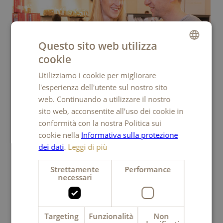
Questo sito web utilizza
cookie
GERMAN
Utilizziamo i cookie per migliorare
FRENCH
l'esperienza dell'utente sul nostro sito
ITALIAN
web. Continuando a utilizzare il nostro
sito web, acconsentite all'uso dei cookie in
ENGLISH
conformità con la nostra Politica sui
cookie nella
Informativa sulla protezione
OUTLET & CAFÉ KAMBLY LYSS
dei dati
.
Leggi di più
Benvenuti da Kambly a Lyss
Strettamente
Performance
necessari
Targeting
Funzionalità
Non