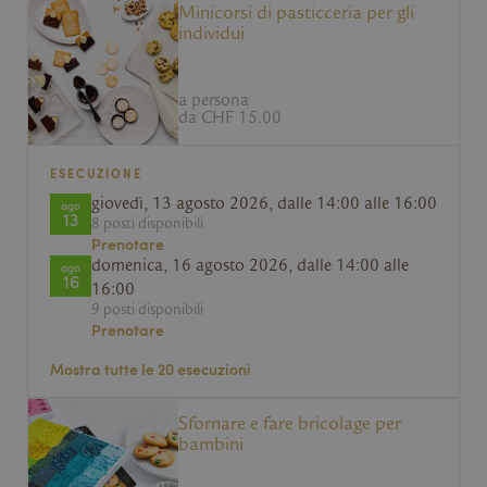
Fornitore /
Minicorsi di pasticceria per gli
Nome
Scadenza
Descrizione
Dominio
individui
li_gc
6 mesi
Wird verwende
LinkedIn
Zustimmung de
Corporation
zur Verwendu
.linkedin.com
a persona
Cookies für ni
wesentliche Z
da CHF 15.00
speichern
XSRF-TOKEN
kambly.com
2 ore
Dieses Cookie
ESECUZIONE
geschrieben, u
Sicherheit bei 
giovedì, 13 agosto 2026, dalle 14:00 alle 16:00
ago
Verhinderung 
13
8 posti disponibili
Site Request F
Angriffen zu un
Prenotare
domenica, 16 agosto 2026, dalle 14:00 alle
ago
CookieScriptConsent
1 mese
Dieses Cookie
CookieScript
16
Cookie-Script.
kambly.com
16:00
verwendet, um
9 posti disponibili
Einwilligungse
Prenotare
für Besucher-C
speichern. Das
Google Privacy Policy
Banner von Co
Mostra tutte le 20 esecuzioni
Script.com mu
ordnungsgem
funktionieren.
Sfornare e fare bricolage per
bambini