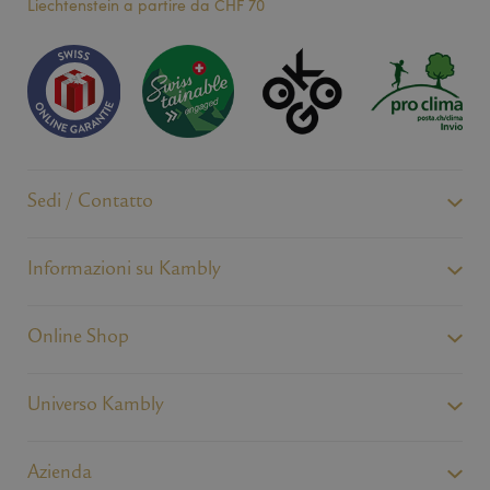
Liechtenstein a partire da CHF 70
_gcl_au
3 mesi
Dieses Cooki
Google LLC
von Doublecl
.kambly.com
gesetzt und e
Information
darüber, wie
Endbenutzer 
Website nutz
über Werbung
Endbenutzer
möglicherwei
dem Besuch d
Website gese
Sedi / Contatto
Informazioni su Kambly
Online Shop
Universo Kambly
Azienda