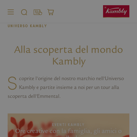
MENU
CERCARE
SHOP
CARRELLO
UNIVERSO KAMBLY
Cliente privato
Cliente
commerciale
Alla scoperta del mondo
Kambly
S
coprite l’origine del nostro marchio nell’Universo
Kambly e partite insieme a noi per un tour alla
scoperta dell’Emmental.
EVENTI KAMBLY
Ore creative con la famiglia, gli amici o