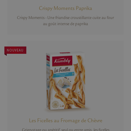
Crispy Moments Paprika
Crispy Moments - Une friandise croustillante cuite au four
au goût intense de paprika
NOUVEAU
NOUVEAU
Les Ficelles au Fromage de Chèvre
Grignotage ou apéritif, seul ou entre amis, les ficelles