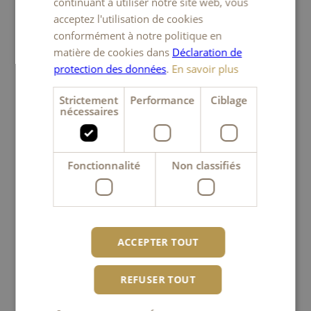
continuant à utiliser notre site web, vous
acceptez l'utilisation de cookies
ENGLISH
conformément à notre politique en
matière de cookies dans
Déclaration de
protection des données
.
En savoir plus
Strictement
Performance
Ciblage
nécessaires
Fonctionnalité
Non classifiés
Les Ficelles aux Olives Vertes et Noires
Le goût délicat des Ficelles aux Olives Vertes et Noires
provient des ingrédients naturels qui sont employés
ACCEPTER TOUT
REFUSER TOUT