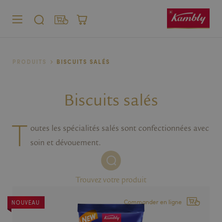
MENU
CHERCHER
SHOP
PANIER
Particulier
PRODUITS
BISCUITS SALÉS
Entreprise
Biscuits salés
T
outes les spécialités salés sont confectionnées avec
soin et dévouement.
Trouvez votre produit
Commander en ligne
NOUVEAU
NOUVEAU