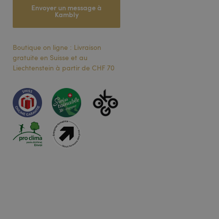
Envoyer un message à
Kambly
r Verwendung von
Boutique on ligne : Livraison
heit bei der
gratuite en Suisse et au
fen zu unterstützen.
Liechtenstein à partir de CHF 70
erwendet, um die
speichern. Das
ngsgemäß
Description
um den
te Youtube-Videos
verknüpft. Dies ist
site-Besucher die
ndeten
erwendet.
endet, um
lig generierte
ters zum Teilen des
 Seitenanforderung
Besucher-, Sitzungs-
rwendet.