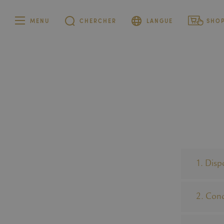
MENU
CHERCHER
LANGUE
SHO
Allemand
Particulier
Français
Entreprise
Italien
Anglais
1. Disp
2. Conc