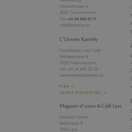
Verwaltung
Nom
Mühlestrasse 4
3555 Trubschachen
li_gc
+41 34 495 01 11
Tel.
info@kambly.ch
XSRF-TOKEN
L'Univers Kambly
CookieScriptConse
Fabrikladen und Café
Mühlestrasse 8
3555 Trubschachen
Tel. +41 34 495 02 22
reservation@kambly.ch
Nom
Nom
VISITOR_PRIVACY_
PLAN
Nom
H
HEURES D'OUVERTURE
_ga_LQDD1LWXWN
FPID
VISITOR_INFO1_LIV
mautic_device_id
_ga
Magasin d'usine & Café Lyss
Seeland Center
FPAU
bcookie
Bielstrasse 9
mtc_sid
3250 Lyss