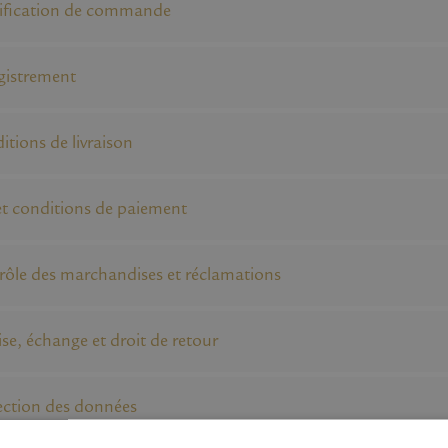
ification de commande
gistrement
itions de livraison
 et conditions de paiement
rôle des marchandises et réclamations
ise, échange et droit de retour
ection des données