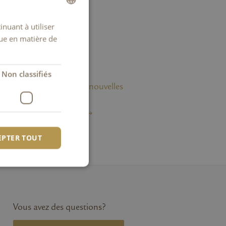
inuant à utiliser
GERMAN
que en matière de
FRENCH
ITALIAN
Non classifiés
ENGLISH
Recevez des nouvelles
de Kambly
NEWSLETTER
EPTER TOUT
fiés
 des utilisateurs et
Vous avez des questions?
aires.