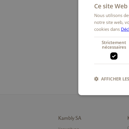
Ce site Web 
10. Dro
Nous utilisons des
notre site web, v
cookies dans
Déc
Strictement
nécessaires
Pour des
commandes
particulières
ONLINE SHOP
AFFICHER LES
Str
Les cookies stricteme
Kambly SA
la gestion des compte