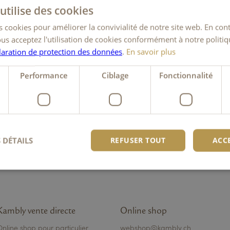
utilise des cookies
it applicable et for
 cookies pour améliorer la convivialité de notre site web. En cont
ous acceptez l'utilisation de cookies conformément à notre politi
laration de protection des données
.
En savoir plus
Performance
Ciblage
Fonctionnalité
Ajoutez une touche
de douceur à votre
activité
POUR LES CLIENTS
COMMERCIAUX
 DÉTAILS
REFUSER TOUT
ACC
ictement nécessaires
Performance
Ciblage
Fonctionnalité
Non classi
nt nécessaires habilitent des fonctionnalités de base du site Web telles que la connexion
Kambly vente directe
Online shop
s. Le site Web ne peut pas être utilisé correctement sans les cookies strictement nécess
Online shop pour particulier
webshop@kambly.ch