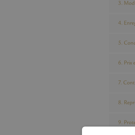
3. Mod
4. Enre
5. Cond
6. Prix
7. Cont
8. Repr
9. Prot