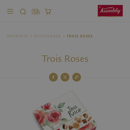
MENÜ
SUCHE
SHOP
WARENKORB
Privatkunden
PRODUKTE
MISCHUNGEN
TROIS ROSES
Firmenkunden
Trois Roses