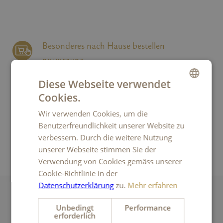
Besonderes nach Hause bestellen
ONLINESHOP
Diese Webseite verwendet
Cookies.
Hauchen Sie Genuss in Ihr Geschäft
GERMAN
FÜR FIRMENKUNDEN
Wir verwenden Cookies, um die
FRENCH
Benutzerfreundlichkeit unserer Website zu
ITALIAN
verbessern. Durch die weitere Nutzung
Erhalten Sie Neuigkeiten von Kambly
unserer Webseite stimmen Sie der
ENGLISH
Verwendung von Cookies gemäss unserer
NEWSLETTER
Cookie-Richtlinie in der
Datenschutzerklärung
zu.
Mehr erfahren
Haben Sie Fragen?
Unbedingt
Performance
erforderlich