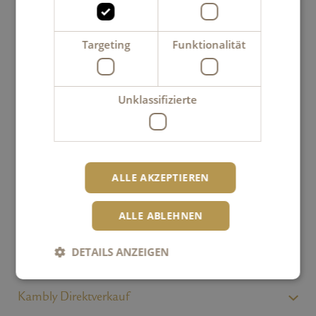
Mitteilung an Kambly
Targeting
Funktionalität
Onlineshop: Kostenloser Versand innerhalb der Schweiz und
Liechtenstein ab CHF 70
Unklassifizierte
ALLE AKZEPTIEREN
ALLE ABLEHNEN
DETAILS ANZEIGEN
Standorte / Kontakt
Kambly Direktverkauf
Unbedingt erforderlich
Performance