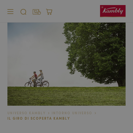
MENU
CERCARE
SHOP
CARRELLO
Cliente privato
Cliente
commerciale
UNIVERSO KAMBLY
INTORNO UNIVERSO
IL GIRO DI SCOPERTA KAMBLY