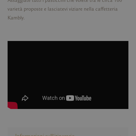
Assaggiate tutti i pasticcini che volete tra le circa 100
varietà proposte e lasciatevi viziare nella caffetteria
Kambly.