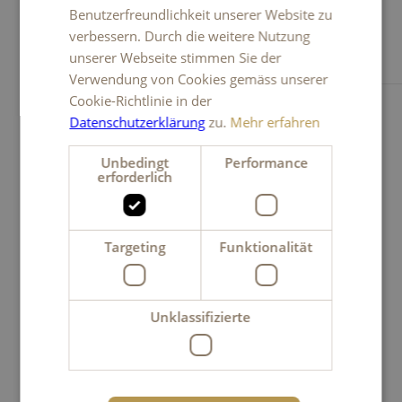
Benutzerfreundlichkeit unserer Website zu
ITALIAN
verbessern. Durch die weitere Nutzung
Das könnte Ihnen auch gefallen
unserer Webseite stimmen Sie der
ENGLISH
Verwendung von Cookies gemäss unserer
Cookie-Richtlinie in der
Datenschutzerklärung
zu.
Mehr erfahren
Unbedingt
Performance
erforderlich
Targeting
Funktionalität
Unklassifizierte
Jahreszeitendose Frühling 100 g
CHF 8.30