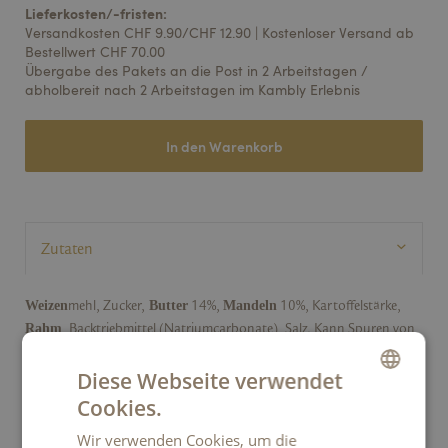
Lieferkosten/-fristen:
Versandkosten CHF 9.90/CHF 12.90 | Kostenloser Versand ab
Bestellwert CHF 70.00
Übergabe des Pakets an die Post in 2 Arbeitstagen /
abholbereit nach 2 Arbeitstagen im Kambly Erlebnis
In den Warenkorb
Weizen
Butter
Mandeln
mehl, Zucker,
14%,
10%, Kartoffelstärke,
Rahm
, Backtriebmittel (Natriumcarbonate), Salz. Kann Spuren von
Eiern,
Schalenfrüchten
anderen
enthalten.
Diese Webseite verwendet
Cookies.
GERMAN
Wir verwenden Cookies, um die
FRENCH