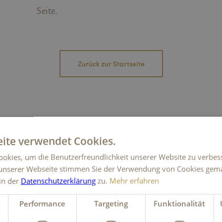
Seite.
Zurück zur Startseite
ach
Hauchen Sie Genuss
ite verwendet Cookies.
en
in Ihr Geschäft
okies, um die Benutzerfreundlichkeit unserer Website zu verbes
FÜR FIRMENKUNDEN
unserer Webseite stimmen Sie der Verwendung von Cookies gem
 in der
Datenschutzerklärung
zu.
Mehr erfahren
Performance
Targeting
Funktionalität