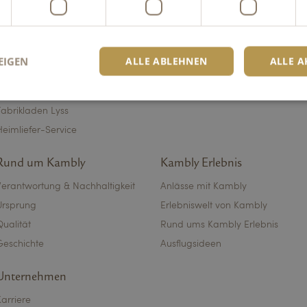
Kambly Direktverkauf
Onlineshop
Onlineshop Privatkunden
webshop@kambly.ch
EIGEN
ALLE ABLEHNEN
ALLE A
Onlineshop Firmenkunden
Fabrikladen Trubschachen
Fabrikladen Lyss
ingt erforderlich
Performance
Targeting
Funktionalität
Unklassifi
Heimliefer-Service
che Cookies ermöglichen wesentliche Kernfunktionen der Website wie die Benutzeran
Rund um Kambly
Kambly Erlebnis
ne die unbedingt erforderlichen Cookies kann die Website nicht ordnungsgemäß ver
Anbieter /
Verantwortung & Nachhaltigkeit
Anlässe mit Kambly
Ablaufdatum
Beschreibung
Domäne
Ursprung
Erlebniswelt von Kambly
6 Monate
Wird verwendet, um die Zustimmung des Gastes
LinkedIn
Qualität
Rund ums Kambly Erlebnis
von Cookies für nicht wesentliche Zwecke zu spe
Corporation
.linkedin.com
Geschichte
Ausflugsideen
kambly.com
2 Stunden
Dieses Cookie wurde geschrieben, um die Site-Sic
Verhinderung von Cross-Site Request Forgery-Ang
unterstützen.
Unternehmen
nt
1 Monat
Dieses Cookie wird vom Cookie-Script.com-Diens
CookieScript
Karriere
Einwilligungseinstellungen für Besucher-Cookies 
kambly.com