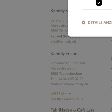
Kambly SA
Verwaltung
DETAILS ANZ
Mühlestrasse 4
3555 Trubschachen
+41 34 495 01 11
Tel.
info@kambly.ch
Unbed
Kambly Erlebnis
Unbedingt erforderli
Kontoverwaltung. Oh
Fabrikladen und Café
Mühlestrasse 8
Name
3555 Trubschachen
Tel. +41 34 495 02 22
li_gc
reservation@kambly.ch
XSRF-TOKEN
LAGEPLAN
ÖFFNUNGSZEITEN
CookieScriptConse
Fabrikladen & Café Lyss