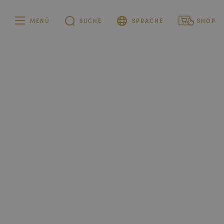
MENÜ
SUCHE
SPRACHE
SHOP
Deutsch
Privatkunden
Französisch
Firmenkunden
Italienisch
Englisch