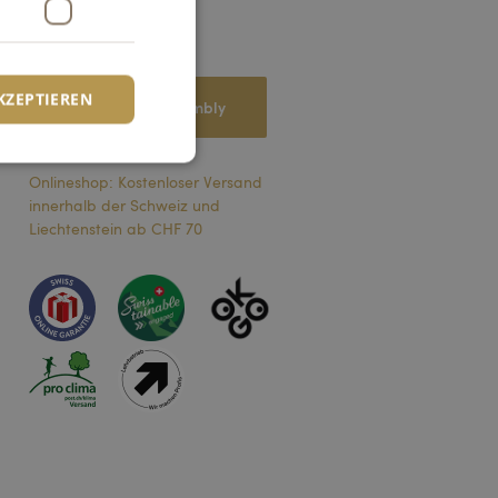
Haben Sie Fragen?
KZEPTIEREN
Mitteilung an Kambly
Onlineshop: Kostenloser Versand
innerhalb der Schweiz und
zierte
Liechtenstein ab CHF 70
meldung und die
wendet werden.
 zur Verwendung
ichern
herheit bei der
riffen zu
t verwendet, um die
zu speichern. Das