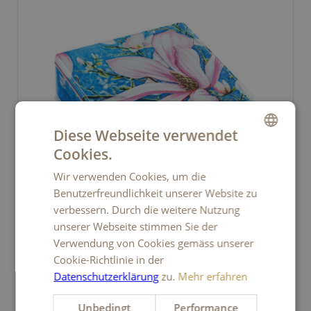
Diese Webseite verwendet
Cookies.
GERMAN
Wir verwenden Cookies, um die
FRENCH
Benutzerfreundlichkeit unserer Website zu
ITALIAN
Mirjam Helfenberger 720 g
verbessern. Durch die weitere Nutzung
unserer Webseite stimmen Sie der
ENGLISH
42.90 undefined
Verwendung von Cookies gemäss unserer
Cookie-Richtlinie in der
Datenschutzerklärung
zu.
Mehr erfahren
Unbedingt
Performance