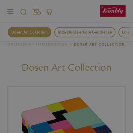
MENÜ
SUCHE
WARENKORB
Privatkunden
Dosen Art Collection
Individualisierbare Geschenke
Edle 
Firmenkunden
ONLINESHOP FIRMENKUNDEN
DOSEN ART COLLECTION
Dosen Art Collection