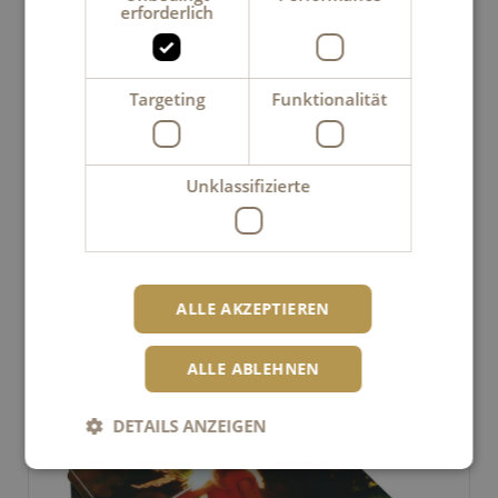
erforderlich
Targeting
Funktionalität
Unklassifizierte
Lorenz Spring 720 g
ALLE AKZEPTIEREN
42.90 undefined
ALLE ABLEHNEN
DETAILS ANZEIGEN