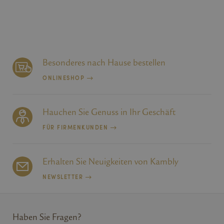
Erstanbie
.linkedin.com
ordnung
Funktion
Website s
_fbp
3 Monate
Wird von
Meta Platform
verwende
Inc.
Reihe vo
.kambly.com
Werbepr
Besonderes nach Hause bestellen
liefern, z
Gebote 
ONLINESHOP
Werbekun
_gcl_au
3 Monate
Dieses C
Google LLC
von Doub
.kambly.com
gesetzt u
Hauchen Sie Genuss in Ihr Geschäft
Informat
darüber,
FÜR FIRMENKUNDEN
Endbenut
Website 
über Wer
Endbenu
mögliche
Erhalten Sie Neuigkeiten von Kambly
dem Besu
Website 
NEWSLETTER
Haben Sie Fragen?