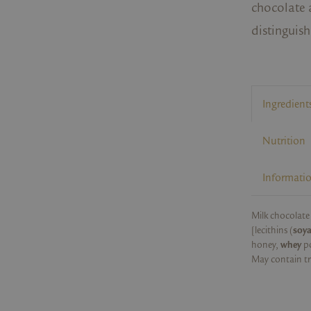
chocolate 
distinguis
Ingredient
Nutrition
Informati
Milk chocolate
[lecithins (
soy
honey,
whey
p
May contain tr