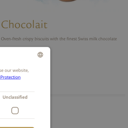
Chocolait
Oven-fresh crispy biscuits with the finest Swiss milk chocolate
Chocolait
se our website,
GERMAN
 Protection
FRENCH
ITALIAN
Unclassified
ENGLISH