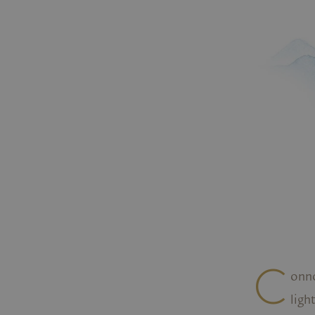
C
onno
ligh