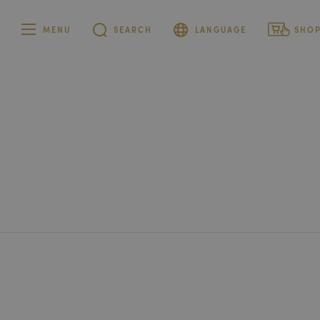
MENU
SEARCH
LANGUAGE
SHO
German
Private cu
French
Corporate
customer
Italian
English