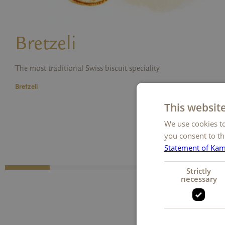
Bretzeli
The most traditional Swiss biscuit speciality
Bretzeli
This websit
We use cookies to
you consent to th
Statement of Ka
Strictly
necessary