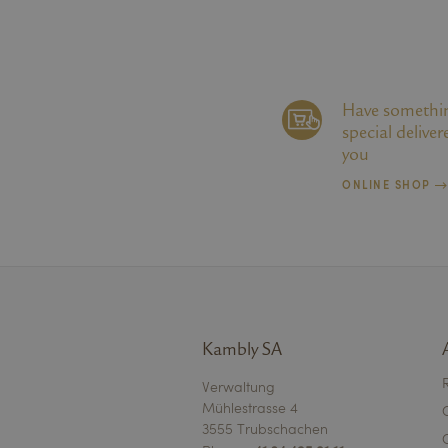
Have somethi
special deliver
you
ONLINE SHOP
Kambly SA
Verwaltung
Mühlestrasse 4
3555 Trubschachen