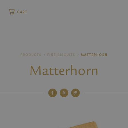
P
CART
stomer
PRODUCTS
FINE BISCUITS
MATTERHORN
Matterhorn