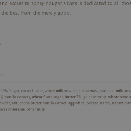
and exquisite honey nougat slivers is dedicated to all th
h the best from the merely good.
s
on
 49% (sugar, cocoa butter, whole
milk
powder, cocoa mass, skimmed-
milk
powd
a
)], vanilla extract),
wheat
flour, sugar,
butter
7%, glucose syrup,
wheat
semoli
owder, salt, cocoa butter, vanilla extract,
egg
white, potato starch, natural van
aces of
sesame
, other
nuts