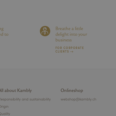
über Werbung, die der Endbenutzer möglicherwei
dieser Website gesehen hat.
ng
Breathe a little
ed to
delight into your
business
FOR CORPORATE
CLIENTS
All about Kambly
Onlineshop
Responsibility and sustainability
webshop@kambly.ch
Origin
Quality