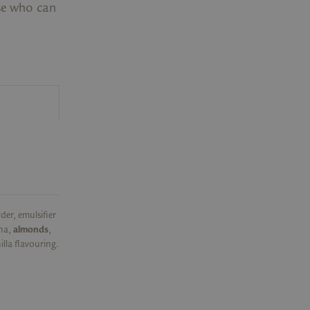
ose who can
er, emulsifier
na,
almonds
,
illa flavouring.