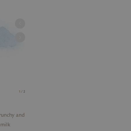
1
/ 2
crunchy and
 milk