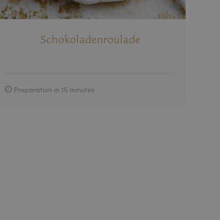
Description
um den
te Youtube-Videos
Schokoladenroulade
site-Besucher die
erwendet.
verknüpft. Dies ist
ndeten
endet, um
ters zum Teilen des
lig generierte
 Seitenanforderung
Besucher-, Sitzungs-
Preparation in 15 minutes
rwendet.
hten eingebetteter
thält
ebsite nutzt, sowie
se vor dem Besuch
ers, das das
erstellt.
n Werbeprodukten
Dritter
thält
ebsite nutzt, sowie